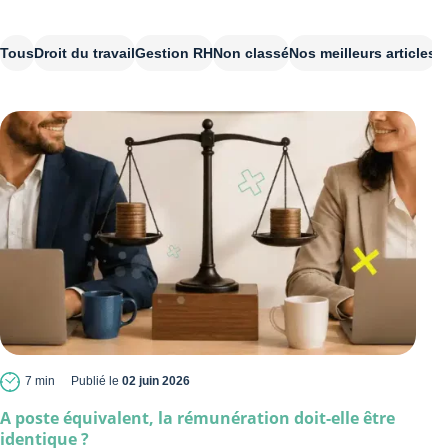
Tous
Droit du travail
Gestion RH
Non classé
Nos meilleurs articles
P
7 min
Publié le
02 juin 2026
A poste équivalent, la rémunération doit-elle être
identique ?