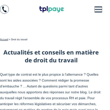
Skip
Aller au
to
contenu
menu
Accueil
»
Droit du travail
Actualités et conseils en matière
de droit du travail
Quel type de contrat est le plus propice à l'alternance ? Quelles
sont les aides associées ? Comment rédiger la promesse
d'embauche ? ... Autant de questions parmi tant d'autres
auxquelles nous apportons des réponses sur notre blog. Le droit
du travail régit l'ensemble de vos processus RH et paie. Pour
anticiper les réformes législatives et sécuriser vos démarches,
notamment en matière de gestion de la paie mais aussi pour le