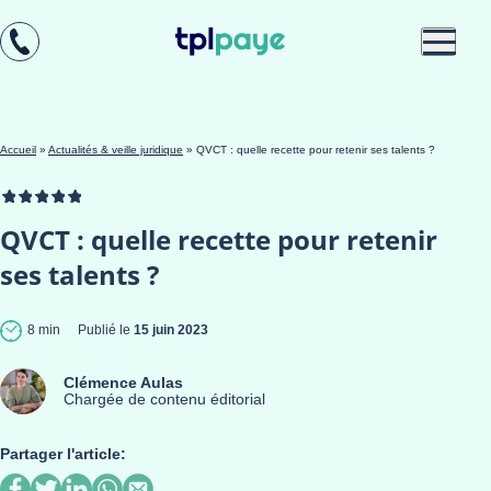
Skip
Aller au
to
contenu
menu
Accueil
»
Actualités & veille juridique
»
QVCT : quelle recette pour retenir ses talents ?
QVCT : quelle recette pour retenir
ses talents ?
8 min
Publié le
15 juin 2023
Clémence Aulas
Chargée de contenu éditorial
Partager l'article: