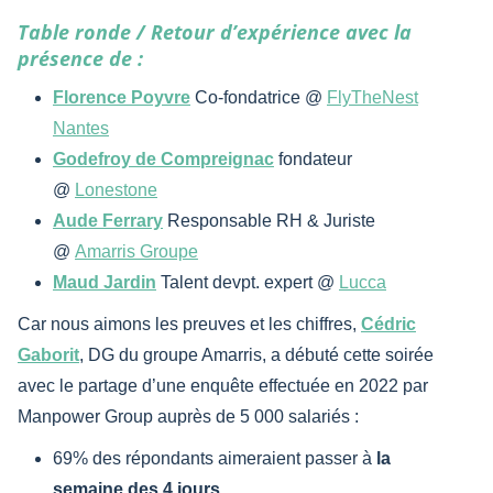
Table ronde / Retour d’expérience avec la
présence de :
Florence Poyvre
Co-fondatrice @
FlyTheNest
Nantes
Godefroy de Compreignac
fondateur
@
Lonestone
Aude Ferrary
Responsable RH & Juriste
@
Amarris Groupe
Maud Jardin
Talent devpt. expert @
Lucca
Car nous aimons les preuves et les chiffres,
Cédric
Gaborit
, DG du groupe Amarris, a débuté cette soirée
avec le partage d’une enquête effectuée en 2022 par
Manpower Group auprès de 5 000 salariés :
69% des répondants aimeraient passer à
la
semaine des 4 jours