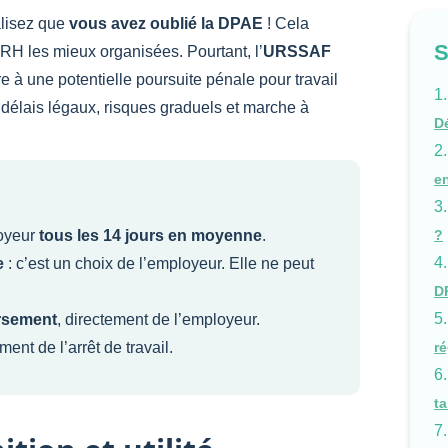
alisez que
vous avez oublié la DPAE
! Cela
 RH les mieux organisées. Pourtant, l’
URSSAF
re à une potentielle poursuite pénale pour travail
 délais légaux, risques graduels et marche à
Dé
en
loyeur
tous les 14 jours en moyenne
.
?
e
: c’est un choix de l’employeur. Elle ne peut
D
rsement
, directement de l’employeur.
nt de l’arrêt de travail.
ré
t