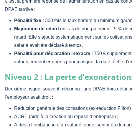
C’est la première réponse de l’administration en cas de con
DPAE tardive :
Pénalité fixe :
300 fois le taux horaire du minimum garan
Majoration de retard
en cas de non-paiement : 5 % de ma
retard. Elle s’ajoute systématiquement sur les cotisations
salarié avait été déclaré à temps.
Pénalité pour déclaration inexacte :
750 € supplémentai
volontairement erronées pour masquer la date réelle d’
Niveau 2 : La perte d’exonération
Deuxième risque, souvent méconnu : une DPAE hors délai p
l’employeur avait droit :
Réduction générale des cotisations (ex-réduction Fillon) 
ACRE (aide à la création ou reprise d’entreprise) ;
Aides à l’embauche d’un salarié jeune, senior ou deman