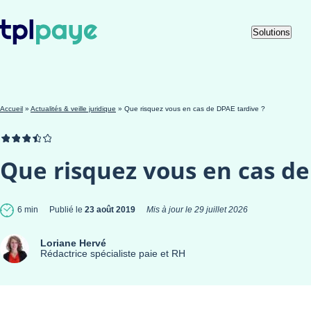
Skip
Aller au
Solutions
to
contenu
menu
Accueil
»
Actualités & veille juridique
»
Que risquez vous en cas de DPAE tardive ?
Que risquez vous en cas de
6 min
Publié le
23 août 2019
Mis à jour le
29 juillet 2026
Loriane Hervé
Rédactrice spécialiste paie et RH