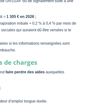
trôle URSSAF ou de signalement suite à une
ti =
1 305 € en 2026 ;
joration initiale + 0,2 % à 0,4 % par mois de
 sociales qui auraient dû être versées si le
res si les informations renseignées sont
embauche.
s de charges
eut
faire perdre des aides
auxquelles
;
deur d’emploi longue durée.