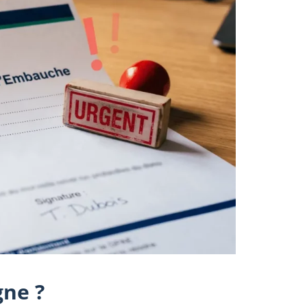
gne ?