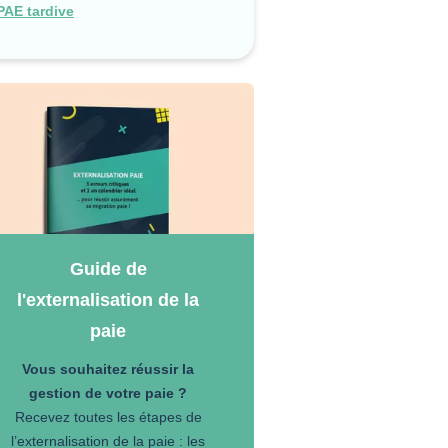
PAE tardive
Guide de
l'externalisation de la
paie
Vous souhaitez réussir la
gestion de votre paie ?
Recevez toutes les étapes de
l’externalisation de la paie : les