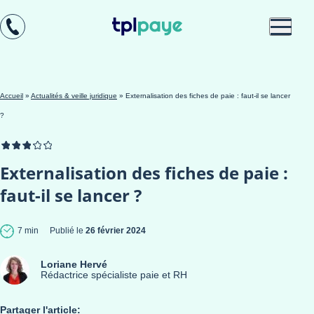
Skip
Aller au
to
contenu
menu
Accueil
»
Actualités & veille juridique
»
Externalisation des fiches de paie : faut-il se lancer
?
Externalisation des fiches de paie :
faut-il se lancer ?
7 min
Publié le
26 février 2024
Loriane Hervé
Rédactrice spécialiste paie et RH
Partager l'article: