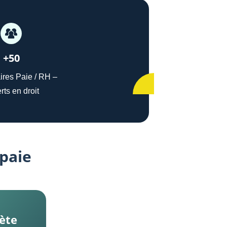
+50
ires Paie / RH –
rts en droit
 paie
ète