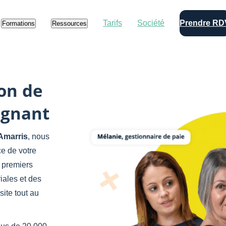
Tarifs
Société
Prendre RD
Formations
Ressources
on de
agnant
Amarris
, nous
e de votre
s premiers
iales et des
ite tout au