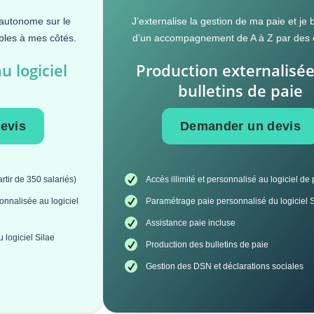
autonome sur le
J’externalise la gestion de ma paie et je 
ibles à mes côtés.
d’un accompagnement de A à Z par des 
 logiciel
Production externalisé
bulletins de paie
evis
Demander un devis
rtir de 350 salariés)
Accès illimité et personnalisé au logiciel de
sonnalisée au logiciel
Paramétrage paie personnalisé du logiciel 
Assistance paie incluse
 logiciel Silae
Production des bulletins de paie
Gestion des DSN et déclarations sociales