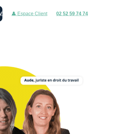
V
👤 Espace Client
02 52 59 74 74