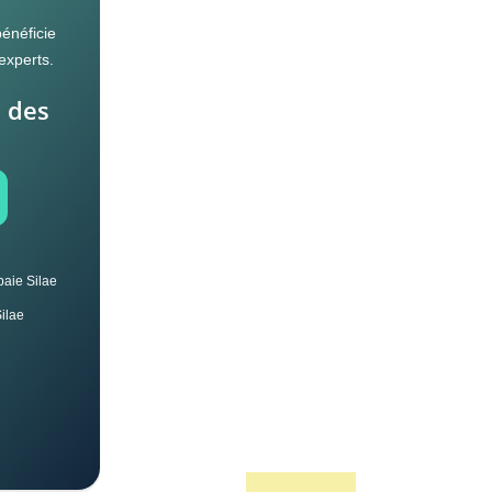
bénéficie
experts.
e des
 paie Silae
Silae