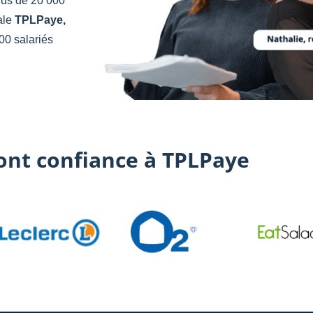
lus de 20 000
iale
TPLPaye,
0 salariés
font confiance à TPLPaye