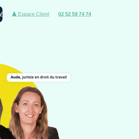
V
👤 Espace Client
02 52 59 74 74