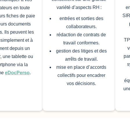
variété d’aspects RH :
en
ateurs en toute
SIR
urs fiches de paie
entrées et sorties des
leurs documents
collaborateurs.
. Ils peuvent les
rédaction de contrats de
TP
 simplement et à
travail conformes.
v
ment depuis un
gestion des litiges et des
par
, une tablette ou
arrêts de travail.
s
tphone via la
mise en place d’accords
rme
eDocPerso
.
collectifs pour encadrer
éq
vos décisions.
une