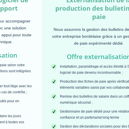
upport
production des bulleti
paie
pour accompagner
ec une solution
Nous assurons la gestion des bulletins d
n appui pour toute
votre entreprise bordelaise grâce à un ges
hnique.
de paie expérimenté dédié.
sation
Offre externalisatio
 paie selon votre
Installation, paramétrage et accès illimité à 
tions sont intégrées
logiciel de paie devenu incontournable ;
Production des fiches de paie après vérifica
r tout litige avec les
éléments variables saisis par vos collaborat
 cas de contrôle ;
Remise des bulletins de salaire dans un coff
utils pour en
numérique sécurisé ;
Gestionnaire de paie dédié pour une relatio
aire les jours
confiance et un partenariat long terme
nt à toutes vos
Gestion des déclarations sociales pour de