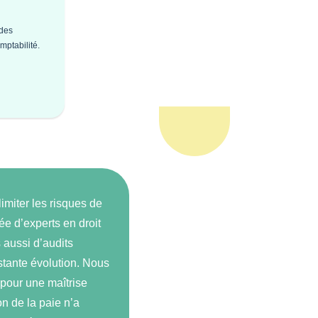
 des
mptabilité.
miter les risques de
e d’experts en droit
 aussi d’audits
stante évolution. Nous
 pour une maîtrise
on de la paie n’a