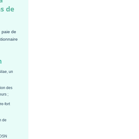
ns de
e paie de
tionnaire
n
Silae, un
tion des
eurs ;
re-fort
n de
s DSN