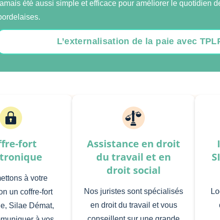
jamais été aussi simple et efficace pour améliorer le quotidien 
bordelaises.
L’externalisation de la paie avec TP
fre-fort
Assistance en droit
ctronique
du travail et en
S
droit social
ttons à votre
Nos juristes sont spécialisés
Lo
on un coffre-fort
en droit du travail et vous
e, Silae Démat,
conseillent sur une grande
muniquer à vos