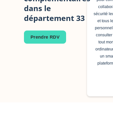
dans le
collabor
sécurité le
département 33
et tous 
personnels
consulter
Prendre RDV
tout mo
ordinateur
un smar
platefo