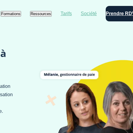
Tarifs
Société
Prendre RD
Formations
Ressources
 à
ation
isation
e.