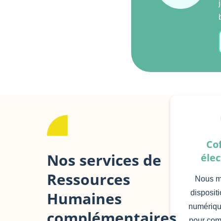
Cof
Nos services de
éle
Ressources
Nous me
Humaines
dispositi
numériqu
complémentaires
pour com