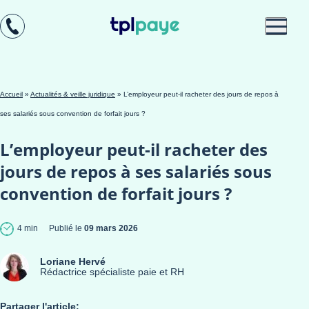
Skip
Aller au
to
contenu
menu
Accueil
»
Actualités & veille juridique
»
L’employeur peut-il racheter des jours de repos à
ses salariés sous convention de forfait jours ?
L’employeur peut-il racheter des
jours de repos à ses salariés sous
convention de forfait jours ?
4 min
Publié le
09 mars 2026
Loriane Hervé
Rédactrice spécialiste paie et RH
Partager l'article: