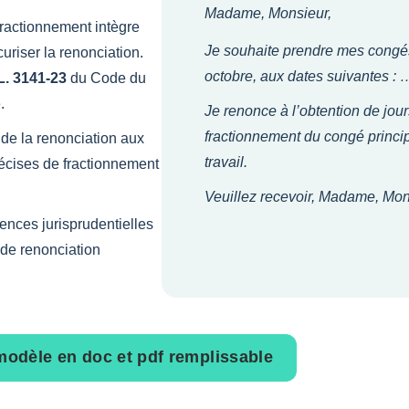
Madame, Monsieur,
fractionnement intègre
Je souhaite prendre mes congés
uriser la renonciation.
octobre, aux dates suivantes :
 L. 3141-23
du Code du
.
Je renonce à l’obtention de jo
fractionnement du congé princip
 de la renonciation aux
travail.
écises de fractionnement
Veuillez recevoir, Madame, Mons
ences jurisprudentielles
 de renonciation
modèle en doc et pdf remplissable