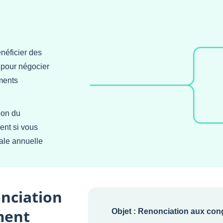
néficier des
 pour négocier
ments
ion du
ent si vous
ale annuelle
onciation
ment
Objet : Renonciation aux co