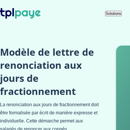
Skip
Aller au
Solutions
to
contenu
menu
Modèle de lettre de
renonciation aux
jours de
fractionnement
La renonciation aux jours de fractionnement doit
être formalisée par écrit de manière expresse et
individuelle. Cette démarche permet aux
salariés de renoncer aux congés