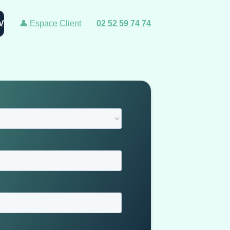
V
👤 Espace Client
02 52 59 74 74