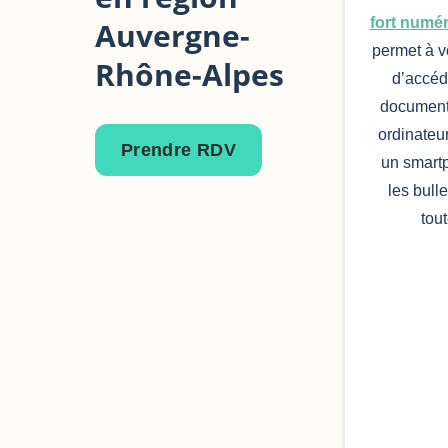
fort numé
Auvergne-
permet à v
Rhône-Alpes
d’accéd
document
ordinateur
Prendre RDV
un smart
les bull
tout