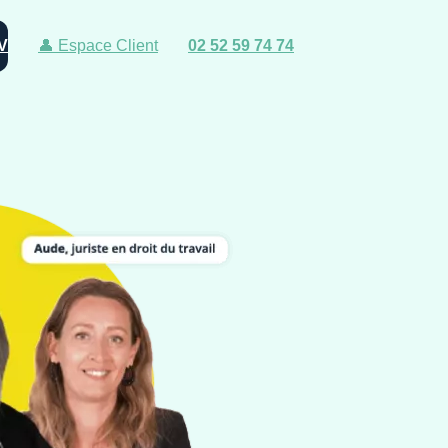
V
👤 Espace Client
02 52 59 74 74