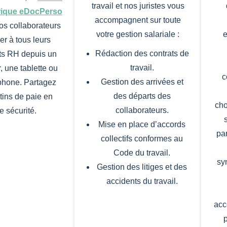
travail et nos juristes vous
rique eDocPerso
accompagnent sur toute
os collaborateurs
votre gestion salariale :
e
er à tous leurs
Rédaction des contrats de
s RH depuis un
travail.
, une tablette ou
c
Gestion des arrivées et
phone. Partagez
des départs des
etins de paie en
cho
collaborateurs.
e sécurité.
Mise en place d’accords
pa
collectifs conformes au
Code du travail.
sy
Gestion des litiges et des
accidents du travail.
acc
p