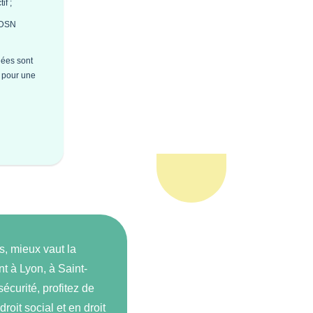
if ;
s DSN
nées sont
é pour une
s, mieux vaut la
ant à Lyon, à Saint-
curité, profitez de
oit social et en droit