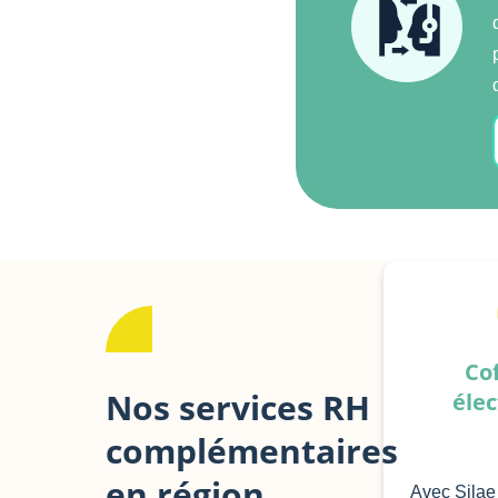
Cof
Nos services RH
éle
complémentaires
en région
Avec Silae