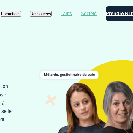
Tarifs
Société
Prendre RD
Formations
Ressources
tion
aye
e à
ise le
 du