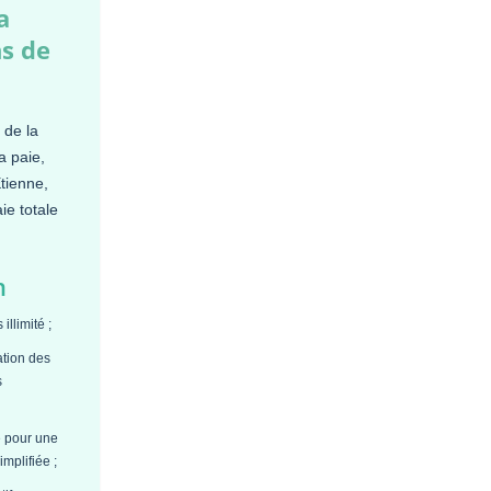
a
ns de
 de la
a paie,
tienne,
ie totale
n
illimité ;
ation des
s
e pour une
implifiée ;