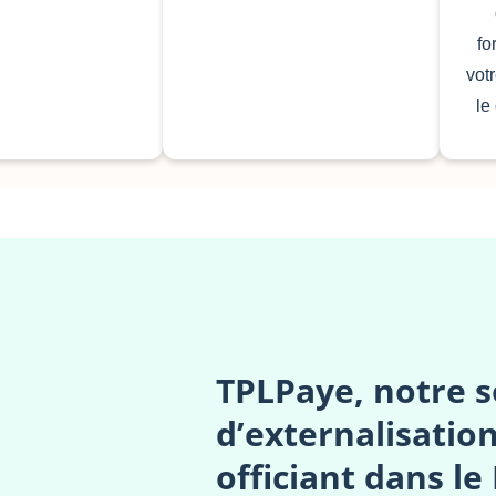
fo
vot
le
TPLPaye, notre s
d’externalisation
officiant dans l