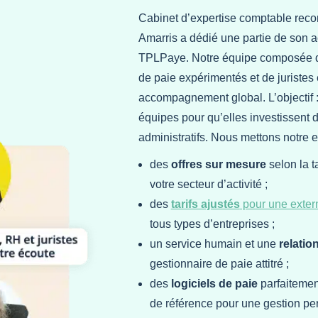
Cabinet d’expertise comptable reco
Amarris a dédié une partie de son act
TPLPaye. Notre équipe composée d’
de paie expérimentés et de juristes 
accompagnement global. L’objectif : 
équipes pour qu’elles investissent 
administratifs. Nous mettons notre e
des
offres sur mesure
selon la t
votre secteur d’activité ;
des
tarifs ajustés
pour une extern
tous types d’entreprises ;
un service humain et une
relatio
gestionnaire de paie attitré ;
des
logiciels de paie
parfaitement
de référence pour une gestion per