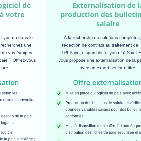
ogiciel de
Externalisation de l
 à votre
production des bulleti
salaire
à Lyon ou dans le
À la recherche de solutions complètes,
 recherchez une
rédaction de contrats au traitement de l
il de vos équipes
TPLPaye, disponible à Lyon et à Saint-É
paie ? Offrez-vous
vous propose une externalisation de la pa
sure.
avec un expert senior attitré.
sation
Offre externalisatio
e selon les
Mise en place du logiciel de paie avec accès 
se et votre convention
Production des bulletins de salaire et vérific
données variables saisies pour des bulletin
 gestion de la paie
conformes ;
 légales ;
Mise à disposition d’un coffre-fort numériqu
 logiciel
distribution des fiches de paie sécurisée et s
 la paie simplifiée ;