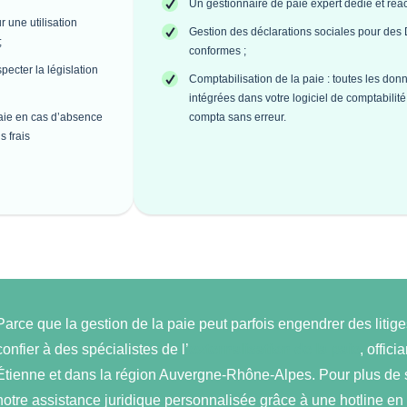
Un gestionnaire de paie expert dédié et réact
 une utilisation
Gestion des déclarations sociales pour de
;
conformes ;
pecter la législation
Comptabilisation de la paie : toutes les don
intégrées dans votre logiciel de comptabilit
paie en cas d’absence
compta sans erreur.
s frais
Parce que la gestion de la paie peut parfois engendrer des litige
confier à des spécialistes de l’
externalisation de la paie
, offici
Étienne et dans la région Auvergne-Rhône-Alpes. Pour plus de sé
notre assistance juridique personnalisée grâce à une hotline en dr