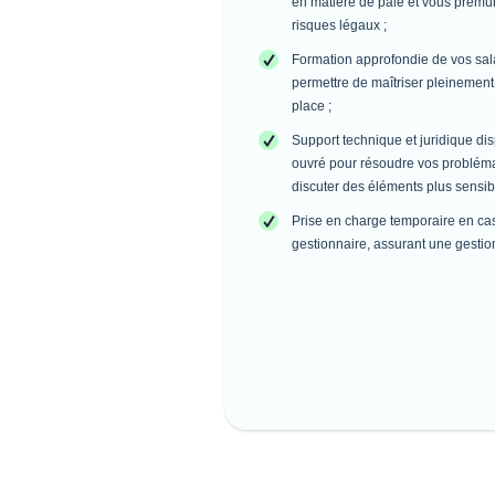
en matière de paie et vous prémun
risques légaux ;
Formation approfondie de vos sala
permettre de maîtriser pleinement 
place ;
Support technique et juridique di
ouvré pour résoudre vos problém
discuter des éléments plus sensib
Prise en charge temporaire en ca
gestionnaire, assurant une gestio