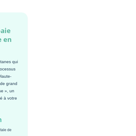
paie
e en
tanes qui
processus
Haute-
 de grand
se », un
é à votre
n
itale de