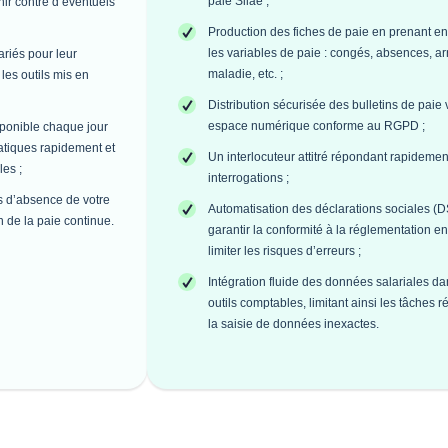
paie Silae ;
ir contre d’éventuels
Production des fiches de paie en prenant e
les variables de paie : congés, absences, ar
riés pour leur
maladie, etc. ;
les outils mis en
Distribution sécurisée des bulletins de paie 
espace numérique conforme au RGPD ;
sponible chaque jour
atiques rapidement et
Un interlocuteur attitré répondant rapidemen
les ;
interrogations ;
s d’absence de votre
Automatisation des déclarations sociales (
n de la paie continue.
garantir la conformité à la réglementation en
limiter les risques d’erreurs ;
Intégration fluide des données salariales d
outils comptables, limitant ainsi les tâches ré
la saisie de données inexactes.