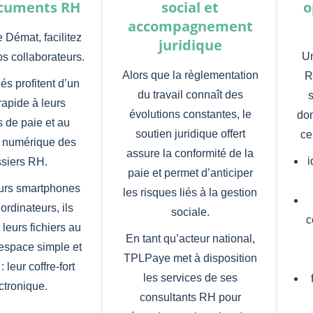
cuments RH
social et
o
accompagnement
 Démat, facilitez
juridique
Un
os collaborateurs.
Alors que la règlementation
R
és profitent d’un
du travail connaît des
s
rapide à leurs
évolutions constantes, le
don
s de paie et au
soutien juridique offert
ce
 numérique des
assure la conformité de la
i
siers RH.
paie et permet d’anticiper
urs smartphones
les risques liés à la gestion
ordinateurs, ils
sociale.
c
 leurs fichiers au
En tant qu’acteur national,
 espace simple et
TPLPaye met à disposition
: leur coffre-fort
les services de ses
ctronique.
consultants RH pour