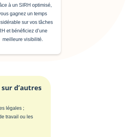
âce à un SIRH optimisé,
vous gagnez un temps
sidérable sur vos tâches
RH et bénéficiez d’une
meilleure visibilité.
 sur d’autres
es légales ;
e travail ou les