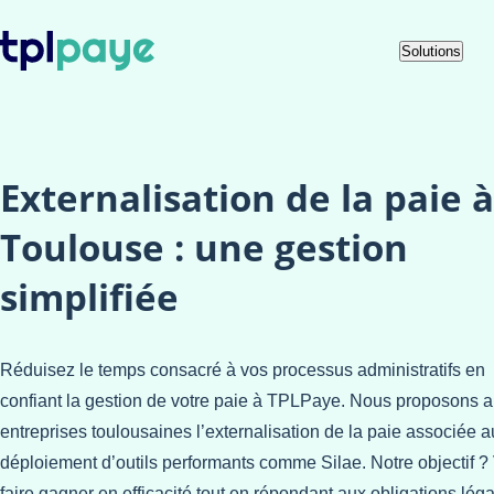
Skip
Aller au
Solutions
to
contenu
menu
Externalisation de la paie à
Toulouse : une gestion
simplifiée
Réduisez le temps consacré à vos processus administratifs en
confiant la gestion de votre paie à TPLPaye. Nous proposons 
entreprises toulousaines l’externalisation de la paie associée a
déploiement d’outils performants comme Silae. Notre objectif ?
faire gagner en efficacité tout en répondant aux obligations léga