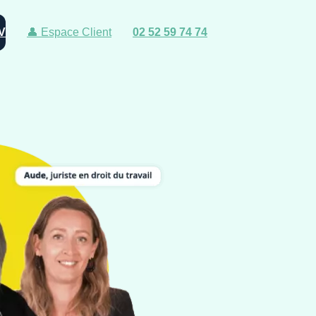
V
👤 Espace Client
02 52 59 74 74