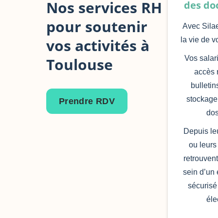
Nos services RH
des do
pour soutenir
Avec Silae
vos activités à
la vie de v
Vos salari
Toulouse
accès 
bulletin
stockage
Prendre RDV
dos
Depuis le
ou leurs 
retrouvent
sein d’un
sécurisé 
éle