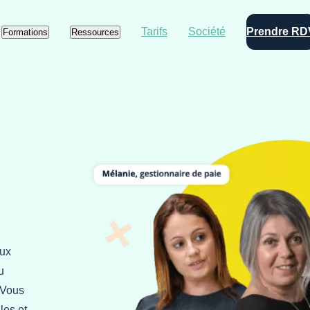
Tarifs
Société
Prendre RD
Formations
Ressources
aux
u
 Vous
les et