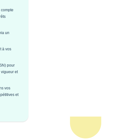
n compte
rêts
via un
t à vos
DSN) pour
 vigueur et
ans vos
pétitives et